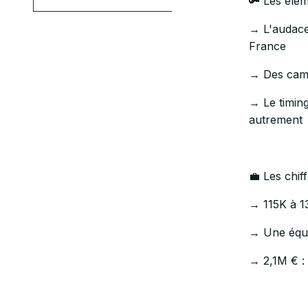
🔑 Les éléme
→ L'audace
France
→ Des cam
→ Le timing
autrement
💼 Les chif
→ 115K à 13
→ Une équi
→ 2,1M € : 