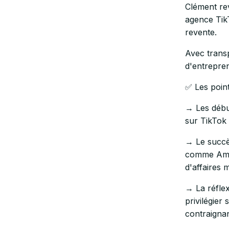
Clément rev
agence TikT
revente.
Avec transp
d'entrepren
✅ Les point
→ Les débu
sur TikTok 
→ Le succè
comme Amaz
d'affaires 
→ La réflex
privilégier
contraignan