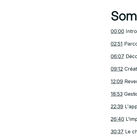
Somm
00:00
Intro
02:51
Parcou
06:07
Décou
09:12
Créat
12:09
Reven
18:53
Gestio
22:39
L'app
26:40
L'im
30:37
Le cho