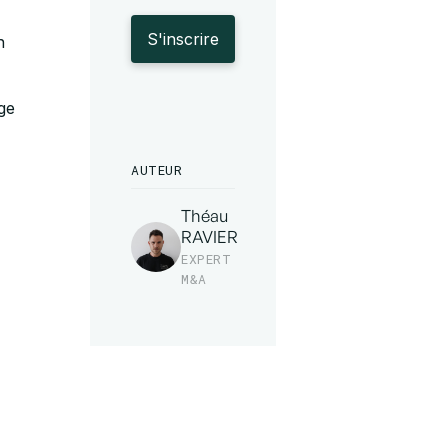
n
ge
AUTEUR
Théau
RAVIER
EXPERT
M&A