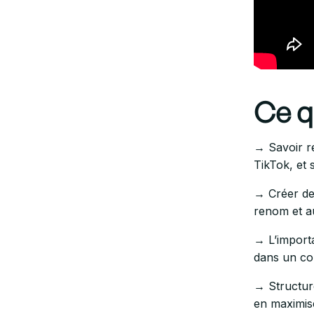
Ce qu
→ Savoir r
TikTok, et 
→ Créer des
renom et au
→ L’import
dans un co
→ Structure
en maximise