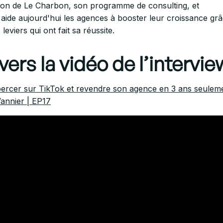
ion de Le Charbon, son programme de consulting, et
aide aujourd'hui les agences à booster leur croissance gr
eviers qui ont fait sa réussite.
vers la vidéo de l’intervie
rcer sur TikTok et revendre son agence en 3 ans seulem
Vannier | EP17