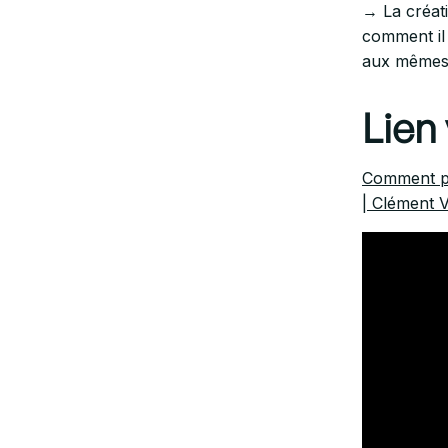
→ La créat
comment il 
aux mêmes l
Lien 
Comment pe
| Clément 