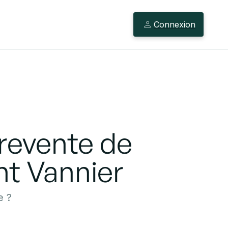
Connexion
 revente de
nt Vannier
e ?