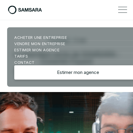
ACHETER UNE ENTREPRISE
-
3
min
13/4/2025
VENDRE MON ENTREPRISE
ESTIMER MON AGENCE
La première vente de SAMSARA -
TARIFS
Corentin Fayard
CONTACT
Les dessous de la vente d'une agence SEO
Estimer mon agence
Estimer mon agence