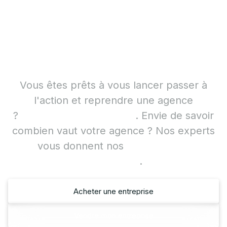
POUR DES AGENCES PAR UNE AGENCE
Contactez l'un de nos
Experts
Vous êtes prêts à vous lancer passer à
l'action et reprendre une agence
?
Consultez les annonces
. Envie de savoir
combien vaut votre agence ? Nos experts
vous donnent nos
méthodes de
valorisation
.
Acheter une entreprise
Acheter une entreprise
Vendre mon entreprise
Vendre mon entreprise