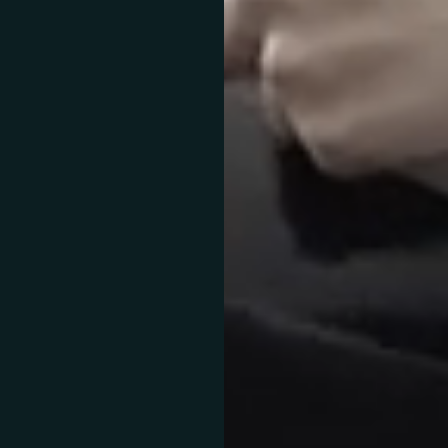
oyables
.
er ou vendre une